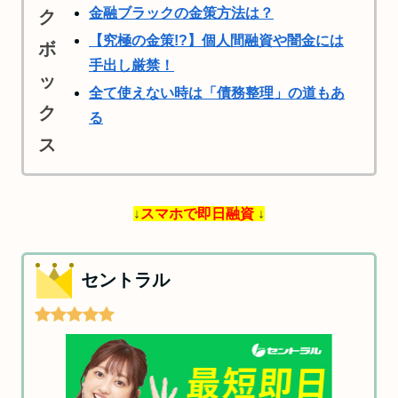
金融ブラックの金策方法は？
【究極の金策!?】個人間融資や闇金には
手出し厳禁！
全て使えない時は「債務整理」の道もあ
る
↓
スマホで即日融資
↓
セントラル