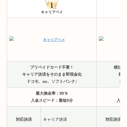
キャリアペイ
プリペイドカード不要！
後払い
キャリア決済をそのまま即現金化
最短
ドコモ、au、ソフトバンク♪
24
最大換金率：90％
入金スピード：最短5分
入金
対応決済
キャリア決済
対応決済