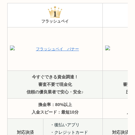
フラッシュペイ
今すぐできる資金調達！
ア
審査不要で現金化
審査
信頼の優良業者で安心・安全♪
圧倒
換金率：80%以上
入金スピード：最短10分
入
・後払いアプリ
対応決済
・クレジットカード
対応決済