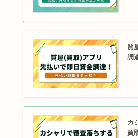
質
調
カ
買