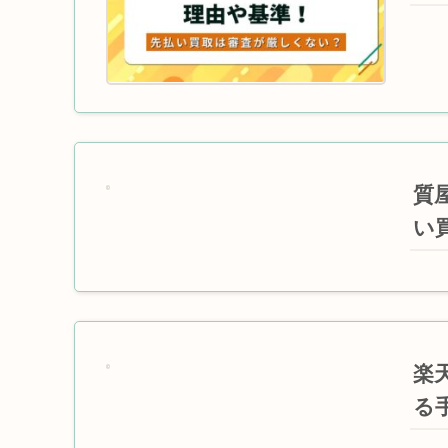
質
い
楽
る