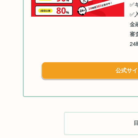
✅
✅
金
審
2
公式サイ