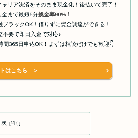
キャリア決済をそのまま現金化！後払いで完了！
入金まで最短5分
換金率90%！
融ブラックOK！借りずに資金調達ができる！
査不要で即日入金で対応♪
4時間365日申込OK！まずは相談だけでも歓迎👇
トはこちら ＞
目次