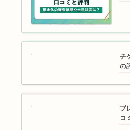
チ
の
プ
コ