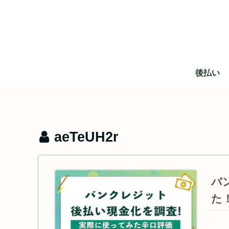
後払い
aeTeUH2r
バ
た