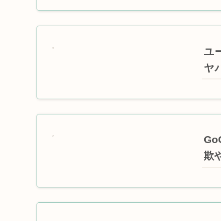
ユ
ヤ
G
欺