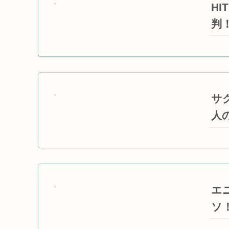
H
判
サ
人
エ
ソ