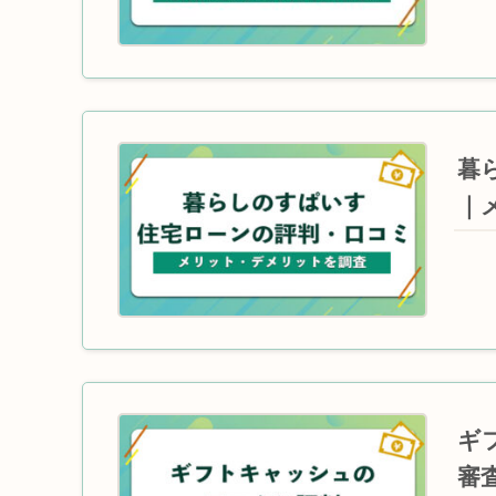
暮
｜
ギ
審