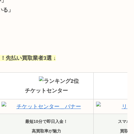
い」
いる」
！先払い買取業者3選 ↓
チケットセンター
最短10分で即日入金！
スマホ
高買取率が魅力
買取対