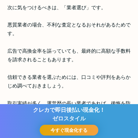
次に気をつけるべきは、「業者選び」です。
悪質業者の場合、不利な査定となるおそれがあるためで
す。
広告で高換金率を謳っていても、最終的に高額な手数料
を請求されることもあります。
信頼できる業者を選ぶためには、口コミや評判をあらか
じめ調べておきましょう。
取引実績が多く、運営歴の長い業者であれば、後悔を防
クレカで即日後払い現金化！
げるはずです。
ゼロスタイル
今すぐ現金化する
失敗例【3】現金化がバレる
お問い合わせ