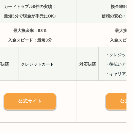
カードトラブル0件の実績！
換金率90
最短3分で現金が手元にOK♪
信頼の安心・安
最大換金率：
98％
最大換金
入金スピード：
最短3分
入金スピー
・クレジット
応決済
クレジットカード
対応決済
・後払いアプ
・キャリア決
公式サイト
公式