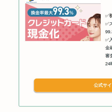
✅
✅
99
✅
金
審
2
公式サイ