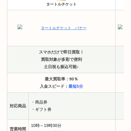
タートルチケット
スマホだけで即日買取！
買取対象が多彩で便利
土日祝も振込可能♪
最大買取率：90
％
入金スピード：
最短5分
・商品券
対応商品
対
・ギフト券
10時～19時30分
営業時間
営