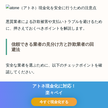
悪質業者による詐欺被害や支払いトラブルを避けるため
に、押さえておくべきポイントを解説します。
信頼できる業者の見分け方と詐欺業者の回
避法
安全な業者を選ぶために、以下のチェックポイントを確
認してください。
①所在地・連絡先が公式サイトに明記されているか
後払いで即日資金調達！
アトネ現金化に対応！
番地まで公開されている業者は一定の信頼性がありま
マイキャッシュ24
楽々ペイ
す。住所や電話番号が曖昧な業者は避けましょう。
今すぐ現金化する!
今すぐ現金化する
お問い合わせ