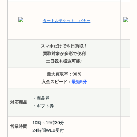
スマホだけで即日買取！
買取対象が多彩で便利
土日祝も振込可能♪
最大買取率：90
％
入金スピード：
最短5分
・商品券
対応商品
対
・ギフト券
10時～19時30分
営業時間
営
24時間WEB受付