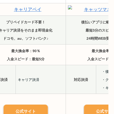
プリペイドカード不要！
後払いアプリに幅広
キャリア決済をそのまま即現金化
最短3分のスピー
ドコモ、au、ソフトバンク♪
24時間WEB受付
最大換金率：90％
最大換金率：9
入金スピード：最短5分
入金スピード：
・後払
応決済
キャリア決済
対応決済
・クレ
・キャ
公式サイト
公式サイ