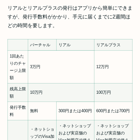
リアルとリアルプラスの発行はアプリから簡単にできま
すが、発行手数料がかかり、手元に届くまでに2週間ほ
どの時間を要します。
バーチャル
リアル
リアルプラス
1回あた
りのチャ
3万円
12万円
ージ上限
額
残高上限
10万円
100万円
額
発行手数
無料
300円または400円
600円または700円
料
・ネットショップ
・ネットショップ
・ネットショ
および実店舗の
および実店舗の
ップのVisa加