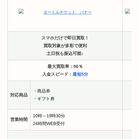
スマホだけで即日買取！
買取対象が多彩で便利
土日祝も振込可能♪
最大買取率：90
％
入金スピード：
最短5分
・商品券
対応商品
対
・ギフト券
10時～19時30分
営業時間
営
24時間WEB受付