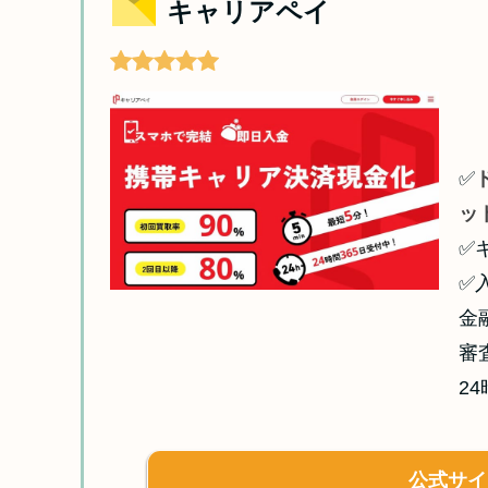
キャリアペイ
✅
ッ
✅
✅
金
審
2
公式サイ