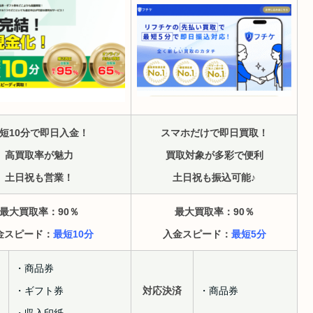
短10分で即日入金！
スマホだけで即日買取！
高買取率が魅力
買取対象が多彩で便利
土日祝も営業！
土日祝も振込可能♪
最大買取率：90
％
最大買取率：90
％
金スピード：
最短10分
入金スピード：
最短5分
・商品券
・ギフト券
対応決済
・商品券
・収入印紙