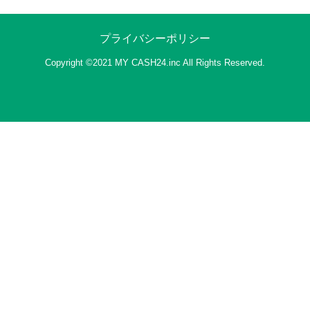
年末年始の営業に関しまして
23-12-27 17:16
プライバシーポリシー
年末年始のお振り込みに関しまして
Copyright ©2021 MY CASH24.inc All Rights Reserved.
«
»
TOPへ戻る