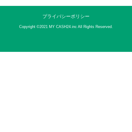
いつもご利用いただきありがとうございま
す！
プライバシーポリシー
24-10-29 12:15
Copyright ©2021 MY CASH24.inc All Rights Reserved.
ご利用可能なカードのご紹介いたします！
«
»
TOPへ戻る