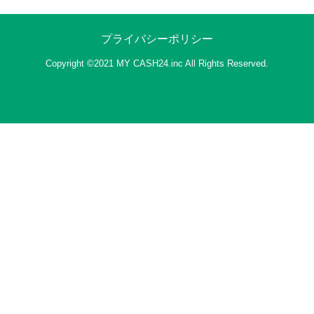
24-07-26 19:14
Kyashご利用再開！！！
プライバシーポリシー
24-06-28 16:25
Copyright ©2021 MY CASH24.inc All Rights Reserved.
月初のご利用に関しまして
«
»
TOPへ戻る