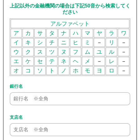
上記以外の金融機関の場合は下記50音から検索してく
ださい
アルファベット
ア
カ
サ
タ
ナ
ハ
マ
ヤ
ラ
ワ
イ
キ
シ
チ
ニ
ヒ
ミ
－
リ
－
ウ
ク
ス
ツ
ヌ
フ
ム
ユ
ル
－
エ
ケ
セ
テ
ネ
ヘ
メ
－
レ
－
オ
コ
ソ
ト
ノ
ホ
モ
ヨ
ロ
－
銀行名
支店名