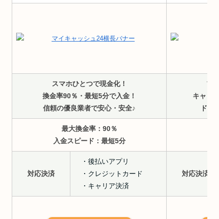
スマホひとつで現金化！
プ
換金率90％・最短5分で入金！
キャリ
信頼の優良業者で安心・安全♪
ドコモ
最大換金率：90％
入金スピード：最短5分
入
・後払いアプリ
対応決済
・クレジットカード
対応決済
・キャリア決済